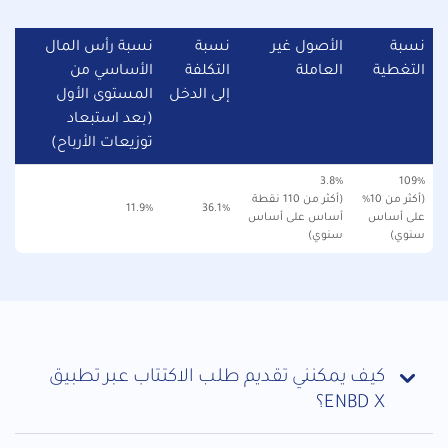
نسبة
الأصول غير
نسبة
نسبة رأس المال
التغطية
العاملة
التكلفة
الأساسي من
إلى الدخل
المستوى الأول
(بعد استبعاد
توزيعات الأرباح)
3.8%
109%
(أكثر من 10%
(أكثر من 110 نقطة
11.9%
36.1%
على أساس
أساس على أساس
سنوي)
سنوي)
كيف يمكنني تقديم طلب الاكتتاب عبر تطبيق
ENBD X؟